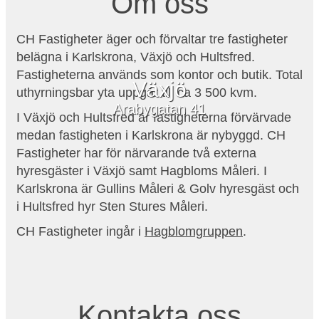
Om oss
CH Fastigheter äger och förvaltar tre fastigheter
belägna i Karlskrona, Växjö och Hultsfred.
Fastigheterna används som kontor och butik. Total
Växjö
uthyrningsbar yta uppgår till ca 3 500 kvm.
Arabygatan 41
I Växjö och Hultsfred är fastigheterna förvärvade
medan fastigheten i Karlskrona är nybyggd. CH
Fastigheter har för närvarande två externa
hyresgäster i Växjö samt Hagbloms Måleri. I
Karlskrona är Gullins Måleri & Golv hyresgäst och
i Hultsfred hyr Sten Stures Måleri.
CH Fastigheter ingår i
Hagblomgruppen
.
Kontakta oss